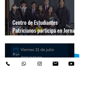
hace 5 días
Centro de Estudiantes
Patricianos participa en Jornada
Comunal de Oficina Local de la
Niñez
30 jul
Suspensión de Clases Viernes 31
de Julio
Colegio San Patricio
de
Chiguayante