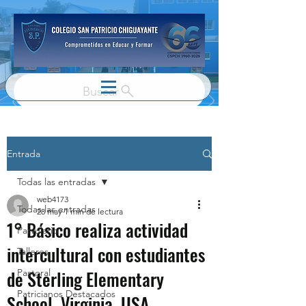
Buscar
Entrada
Todas las entradas
web4173
Todas las entradas
28 may
1 min de lectura
1° Básico realiza actividad
Parvulario
intercultural con estudiantes
Talleres
de Sterling Elementary
Pastoral
Patricianos Destacados
School, Virginia, USA