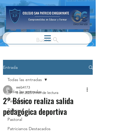
Buscar
Entrada
Todas las entradas
web4173
Todas las entradas
5 dic 2025
0 min de lectura
2° Básico realiza salida
Parvulario
pedagógica deportiva
Talleres
Pastoral
Patricianos Destacados