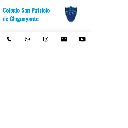
Colegio San Patricio
de
Chiguayante
COLEGIO SAN PATRICIO
+569 92232146
/
+56983139550
CEL
TEL 41 3187991 / 41 3187988
PARVULARIO "PATITO JANITO"
LOS CARRERA #481 CHIGUAYANTE
COLEGIO SAN PATRICIO COCHRANE #567
C
HIGUAYANTE
PARVULARIO "PATITO JANITO"
CEL +56 9 6170 8210
TEL
41 3220493