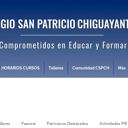
HORARIOS CURSOS
Talleres
Comunidad CSPCH
Más
alleres
Pastoral
Patricianos Destacados
Actividades PIE