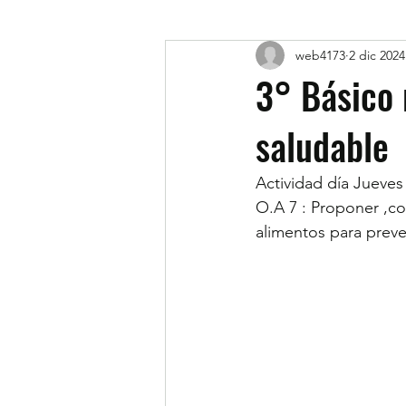
web4173
2 dic 2024
3° Básico 
saludable
Actividad día Jueves 
O.A 7 : Proponer ,co
alimentos para preve