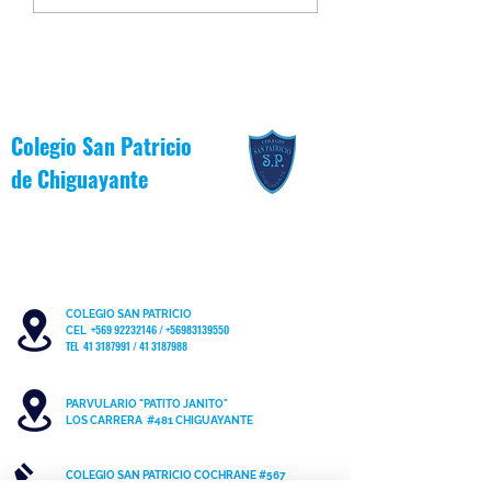
la Inclusión 2026
Junio [Reglas de Oro
Colegio San Patricio
de
Chiguayante
COLEGIO SAN PATRICIO
+569 92232146
/
+56983139550
CEL
TEL 41 3187991 / 41 3187988
PARVULARIO "PATITO JANITO"
LOS CARRERA #481 CHIGUAYANTE
COLEGIO SAN PATRICIO COCHRANE #567