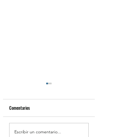
Comentarios
Resumen de la Semana de
Estudiantes Destaca
Escribir un comentario...