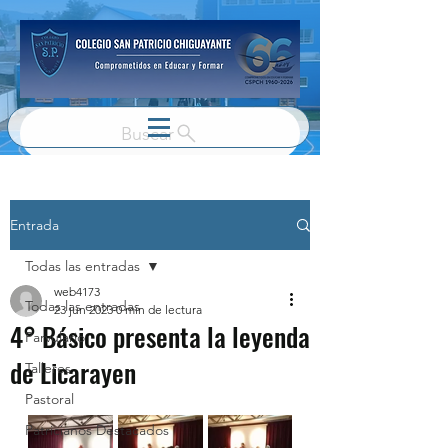
Buscar
Entrada
Todas las entradas
web4173
Todas las entradas
23 jun 2023
0 min de lectura
4° Básico presenta la leyenda
Parvulario
de Licarayen
Talleres
Pastoral
Patricianos Destacados