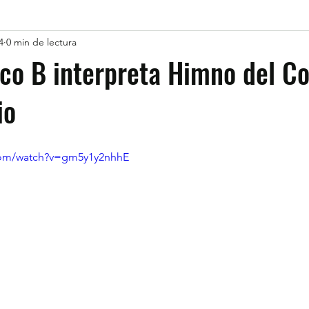
4
0 min de lectura
co B interpreta Himno del Co
io
com/watch?v=gm5y1y2nhhE