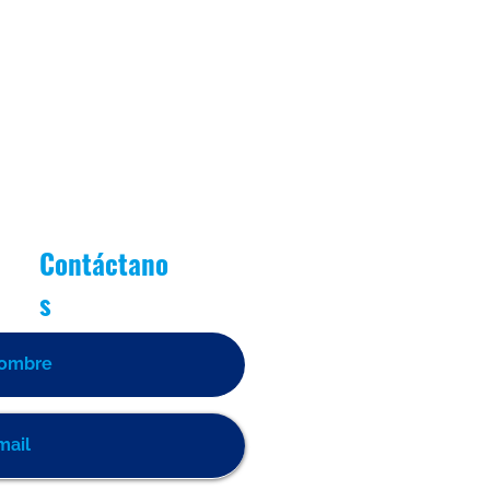
as de Oro]
Contáctano
s