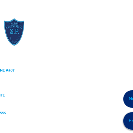
Inclusión 2026
[Regl
ANE #567
NTE
9550