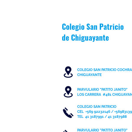
escolar durante periodo Junio-
Julio
Colegio San Patricio
de
Chiguayante
COLEGIO SAN PATRICIO COCHR
C
HIGUAYANTE
PARVULARIO "PATITO JANITO"
LOS CARRERA #481 CHIGUAYA
COLEGIO SAN PATRICIO
CEL
+569 92232146 / +5698313
TEL 41 3187991 / 41 3187988
PARVULARIO "PATITO JANITO"