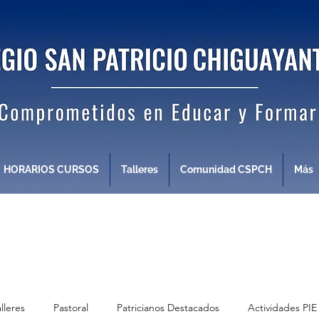
HORARIOS CURSOS
Talleres
Comunidad CSPCH
Más
alleres
Pastoral
Patricianos Destacados
Actividades PIE