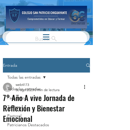
Buscar
Entrada
Todas las entradas
web4173
Todas las entradas
30 ago 2023
0 min de lectura
7° Año A vive Jornada de
Parvulario
Reflexión y Bienestar
Talleres
Emocional
Pastoral
Patricianos Destacados