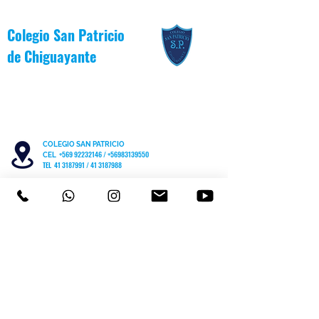
Colegio San Patricio
de
Chiguayante
COLEGIO SAN PATRICIO
+569 92232146
/
+56983139550
CEL
TEL 41 3187991 / 41 3187988
PARVULARIO "PATITO JANITO"
LOS CARRERA #481 CHIGUAYANTE
COLEGIO SAN PATRICIO COCHRANE #567
C
HIGUAYANTE
PARVULARIO "PATITO JANITO"
CEL +56 9 6170 8210
TEL
41 3220493