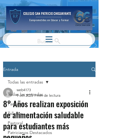
Buscar
Entrada
Todas las entradas
web4173
Todas las entradas
9 oct 2025
1 min de lectura
8° Años realizan exposición
Parvulario
de alimentación saludable
Talleres
para estudiantes más
Pastoral
Patricianos Destacados
pequeños