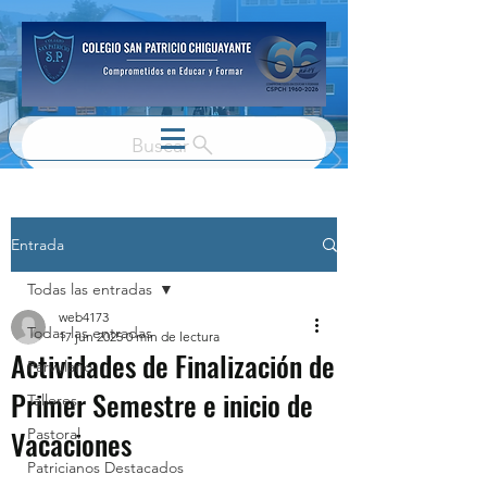
Buscar
Entrada
Todas las entradas
web4173
Todas las entradas
17 jun 2025
0 min de lectura
Actividades de Finalización de
Parvulario
Primer Semestre e inicio de
Talleres
Vacaciones
Pastoral
Patricianos Destacados