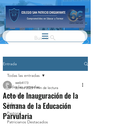
Buscar
Entrada
Todas las entradas
web4173
Todas las entradas
20 nov 2025
1 min de lectura
Acto de Inauguración de la
Parvulario
Semana de la Educación
Talleres
Parvularia
Pastoral
Patricianos Destacados