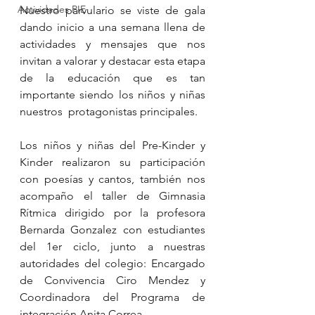
Actividades PIE
Nuestro parvulario se viste de gala 
dando inicio a una semana llena de 
actividades y mensajes que nos 
invitan a valorar y destacar esta etapa 
de la educación que es tan 
importante siendo los niños y niñas 
nuestros  protagonistas principales. 
Los niños y niñas del Pre-Kinder y 
Kinder realizaron su participación 
con poesías y cantos, también nos 
acompaño el taller de Gimnasia 
Rítmica dirigido por la profesora 
Bernarda Gonzalez con estudiantes 
del 1er ciclo, junto a nuestras 
autoridades del colegio: Encargado 
de Convivencia Ciro Mendez y 
Coordinadora del Programa de 
integración Anita Correa.