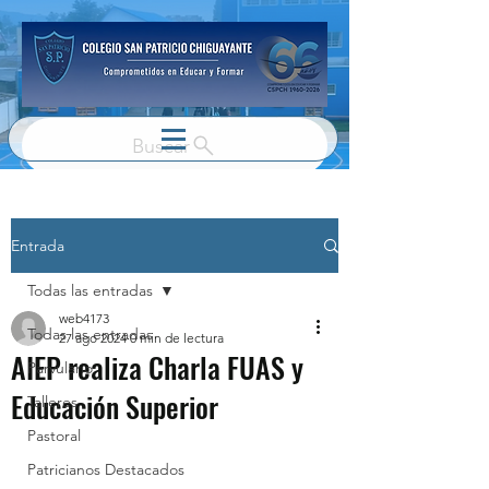
Buscar
Entrada
Todas las entradas
web4173
Todas las entradas
27 ago 2024
0 min de lectura
AIEP realiza Charla FUAS y
Parvulario
Educación Superior
Talleres
Pastoral
Patricianos Destacados