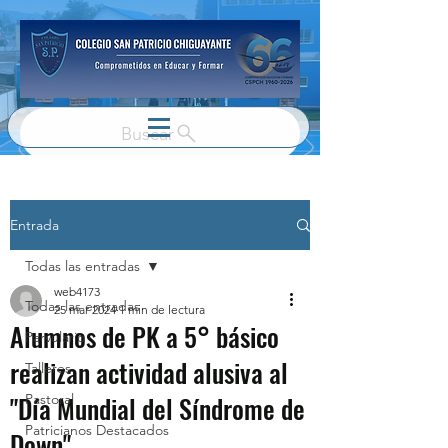
Buscar
Entrada
Todas las entradas
web4173
Todas las entradas
25 mar 2024
1 min de lectura
Alumnos de PK a 5° básico
Parvulario
realizan actividad alusiva al
Talleres
"Día Mundial del Síndrome de
Pastoral
Patricianos Destacados
Down"