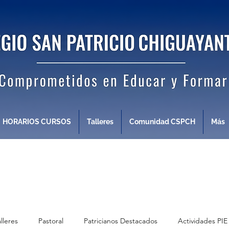
HORARIOS CURSOS
Talleres
Comunidad CSPCH
Más
alleres
Pastoral
Patricianos Destacados
Actividades PIE