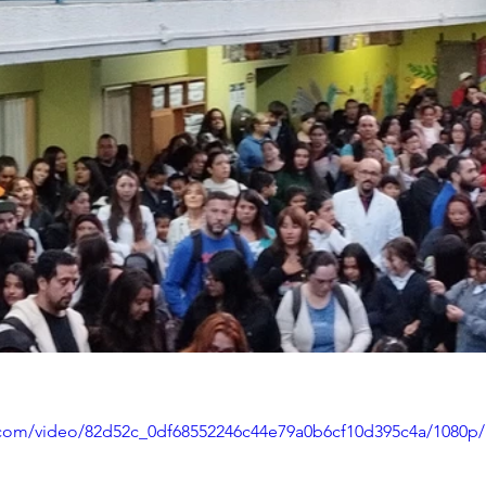
ic.com/video/82d52c_0df68552246c44e79a0b6cf10d395c4a/1080p