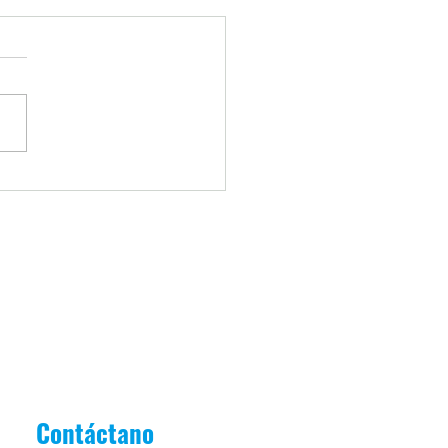
iantes Destacados Junio
as de Oro]
Contáctano