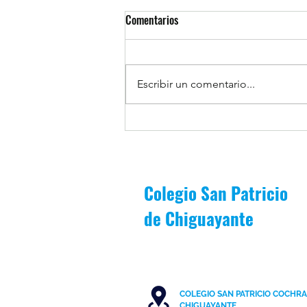
Comentarios
Escribir un comentario...
1MB es premiado por asistencia
escolar durante periodo Junio-
Julio
Colegio San Patricio
de
Chiguayante
COLEGIO SAN PATRICIO COCHR
C
HIGUAYANTE