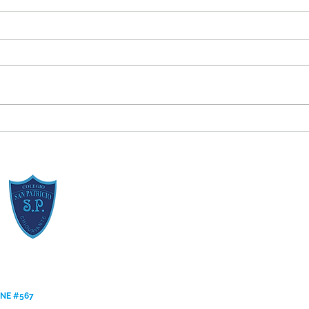
Resumen de la Semana de la
Estud
Inclusión 2026
[Regl
ANE #567