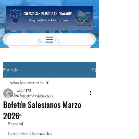
Buscar
Entrada
Todas las entradas
web4173
Todas las entradas
4 mar
0 min de lectura
Boletín Salesianos Marzo
Parvulario
2026
Talleres
Pastoral
Patricianos Destacados