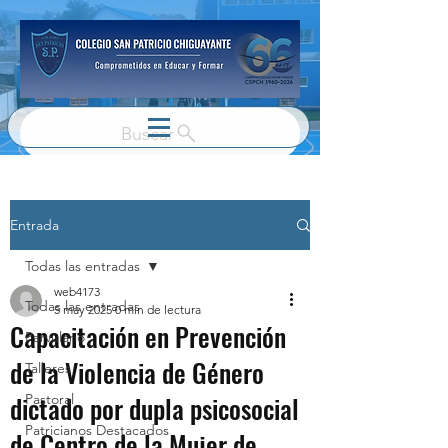
Buscar
Entrada
Todas las entradas
web4173
Todas las entradas
5 may 2025
0 min de lectura
Capacitación en Prevención
Parvulario
de la Violencia de Género
Talleres
dictado por dupla psicosocial
Pastoral
Patricianos Destacados
de Centro de la Mujer de