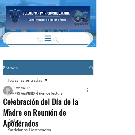
Buscar
Entrada
Todas las entradas
web4173
Todas las entradas
15 may 2024
0 min de lectura
Celebración del Día de la
Parvulario
Madre en Reunión de
Talleres
Apoderados
Pastoral
Patricianos Destacados