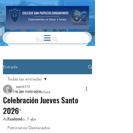
Buscar
Entrada
Todas las entradas
web4173
Todas las entradas
6 abr
1 min de lectura
Celebración Jueves Santo
Parvulario
2026
Talleres
Pastoral
Actualizado:
7 abr
Patricianos Destacados