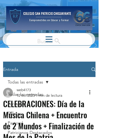
Buscar
Entrada
Todas las entradas
web4173
Todas las entradas
12 oct 2023
1 min de lectura
CELEBRACIONES: Día de la
Parvulario
Música Chilena + Encuentro
Talleres
de 2 Mundos + Finalización de
Pastoral
Patricianos Destacados
Mes de la Patria