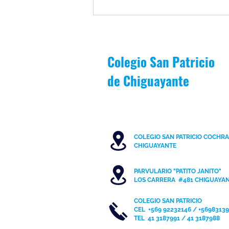
1MB es premiado por asistencia
escolar durante periodo Junio-
Julio
Colegio San Patricio
de
Chiguayante
COLEGIO SAN PATRICIO COCHR
C
HIGUAYANTE
PARVULARIO "PATITO JANITO"
LOS CARRERA #481 CHIGUAYA
COLEGIO SAN PATRICIO
CEL
+569 92232146 / +5698313
TEL 41 3187991 / 41 3187988