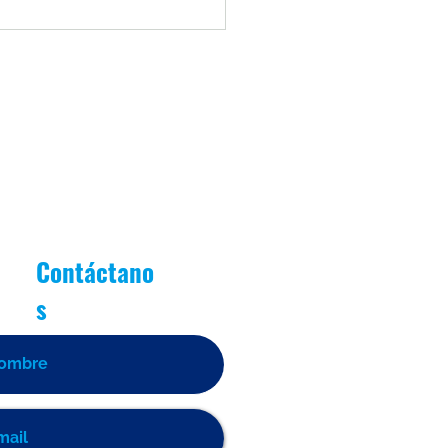
iantes Destacados Junio
as de Oro]
Contáctano
s