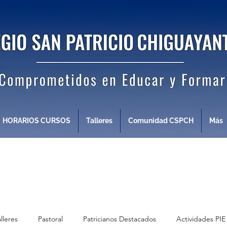
HORARIOS CURSOS
Talleres
Comunidad CSPCH
Más
alleres
Pastoral
Patricianos Destacados
Actividades PIE