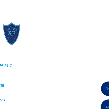
Resumen de la Semana de la
Estud
Inclusión 2026
[Regl
ANE #567
NTE
9550