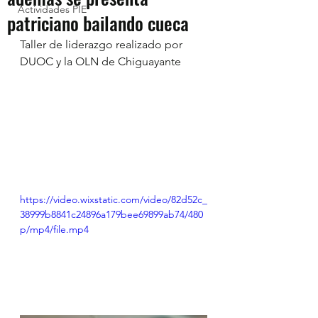
Actividades PIE
patriciano bailando cueca
Taller de liderazgo realizado por 
DUOC y la OLN de Chiguayante
https://video.wixstatic.com/video/82d52c_
38999b8841c24896a179bee69899ab74/480
p/mp4/file.mp4