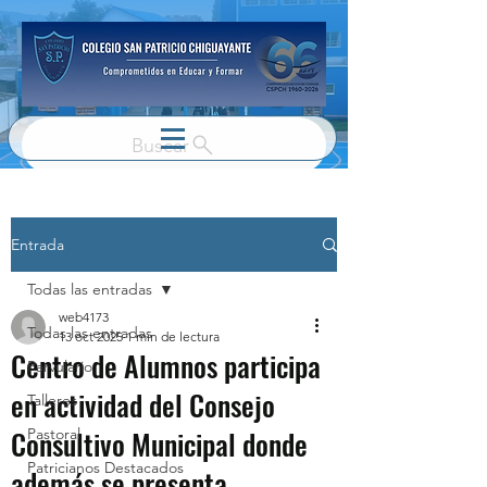
Buscar
Entrada
Todas las entradas
web4173
Todas las entradas
13 oct 2025
1 min de lectura
Centro de Alumnos participa
Parvulario
en actividad del Consejo
Talleres
Consultivo Municipal donde
Pastoral
Patricianos Destacados
además se presenta