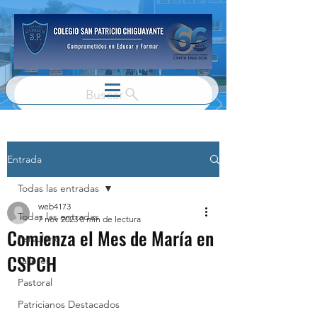
Buscar
Entrada
Todas las entradas
web4173
Todas las entradas
7 nov 2023
0 min de lectura
Comienza el Mes de María en
Parvulario
CSPCH
Talleres
Pastoral
Patricianos Destacados