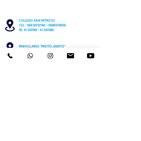
COLEGIO SAN PATRICIO
+569 92232146
/
+56983139550
CEL
TEL 41 3187991 / 41 3187988
PARVULARIO "PATITO JANITO"
LOS CARRERA #481 CHIGUAYANTE
COLEGIO SAN PATRICIO COCHRANE #567
C
HIGUAYANTE
PARVULARIO "PATITO JANITO"
CEL +56 9 6170 8210
TEL
41 3220493
contacto@cspch.cl