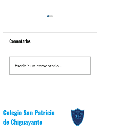
Comentarios
Estudiantes Destacados
Estudiantes Destaca
Escribir un comentario...
Junio [Reglas de Oro]
Junio [Valor del Mes
Colegio San Patricio
de
Chiguayante