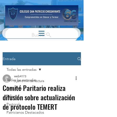
Buscar
Entrada
Todas las entradas
web4173
Todas las entradas
3 jun
0 min de lectura
Comité Paritario realiza
Parvulario
difusión sobre actualización
Talleres
de protocolo TEMERT
Pastoral
Patricianos Destacados