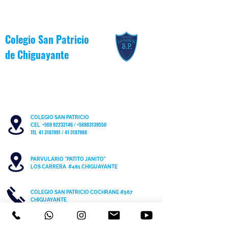
Colegio San Patricio
de
Chiguayante
COLEGIO SAN PATRICIO
+569 92232146
/
+56983139550
CEL
TEL 41 3187991 / 41 3187988
PARVULARIO "PATITO JANITO"
LOS CARRERA #481 CHIGUAYANTE
COLEGIO SAN PATRICIO COCHRANE #567
C
HIGUAYANTE
PARVULARIO "PATITO JANITO"