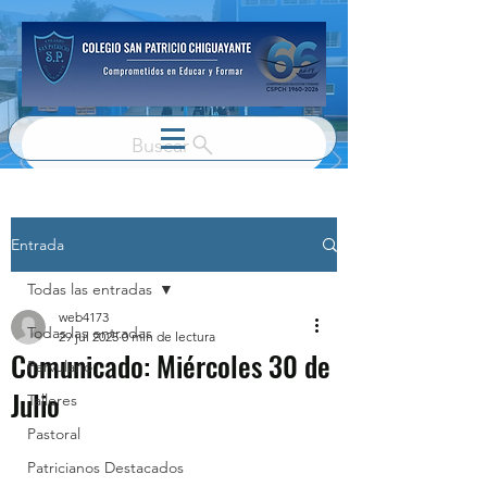
Buscar
Entrada
Todas las entradas
web4173
Todas las entradas
29 jul 2025
0 min de lectura
Comunicado: Miércoles 30 de
Parvulario
Julio
Talleres
Pastoral
Patricianos Destacados