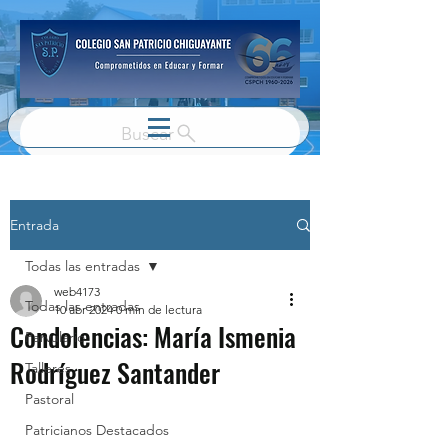
Buscar
Entrada
Todas las entradas
web4173
Todas las entradas
10 abr 2024
0 min de lectura
Condolencias: María Ismenia
Parvulario
Rodríguez Santander
Talleres
Pastoral
Patricianos Destacados