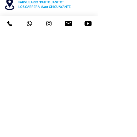
PARVULARIO "PATITO JANITO"
LOS CARRERA #481 CHIGUAYANTE
COLEGIO SAN PATRICIO COCHRANE #567
C
HIGUAYANTE
PARVULARIO "PATITO JANITO"
CEL +56 9 6170 8210
TEL
41 3220493
contacto@cspch.cl