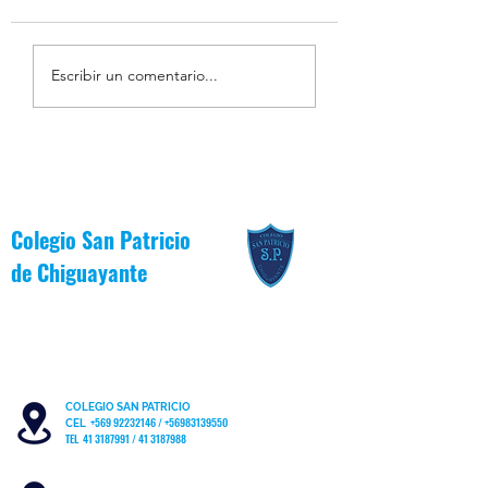
Estudiantes Destacados
Centro de Estudiant
Escribir un comentario...
Junio [Valor del Mes]
Patricianos participa
Jornada Comunal de
Oficina Local de la N
Colegio San Patricio
de
Chiguayante
COLEGIO SAN PATRICIO
+569 92232146
/
+56983139550
CEL
TEL 41 3187991 / 41 3187988