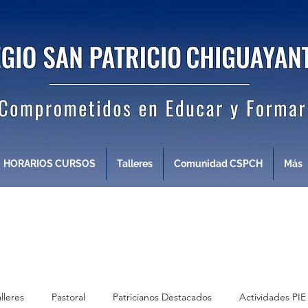
HORARIOS CURSOS
Talleres
Comunidad CSPCH
Más
alleres
Pastoral
Patricianos Destacados
Actividades PIE