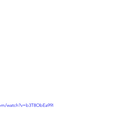
com/watch?v=b3T8ObEa99I