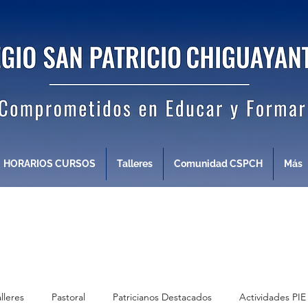
HORARIOS CURSOS
Talleres
Comunidad CSPCH
Más
alleres
Pastoral
Patricianos Destacados
Actividades PIE