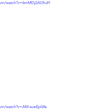
.com/watch?v=6mMDj2AOhdY
com/watch?v=AM-eveEp0As