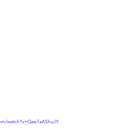
com/watch?v=Qae7aAShuJY