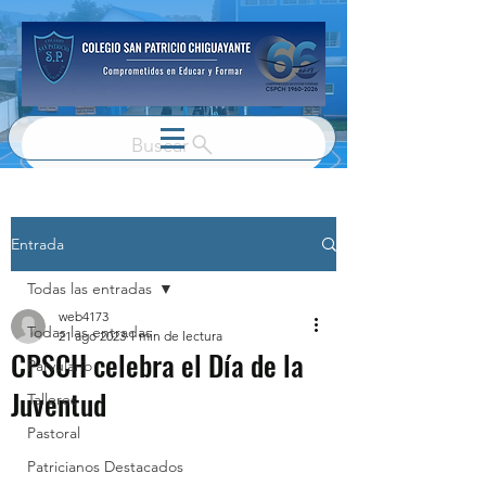
Buscar
Entrada
Todas las entradas
web4173
Todas las entradas
21 ago 2023
1 min de lectura
CPSCH celebra el Día de la
Parvulario
Juventud
Talleres
Pastoral
Patricianos Destacados