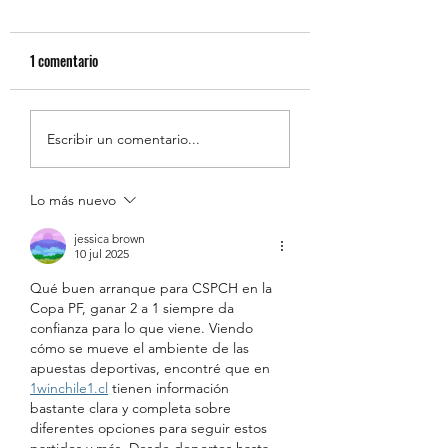
1 comentario
Resumen de la Semana de
Estudiantes Destaca
Escribir un comentario...
la Inclusión 2026
Junio [Reglas de Oro
Lo más nuevo
jessica brown
10 jul 2025
Qué buen arranque para CSPCH en la 
Copa PF, ganar 2 a 1 siempre da 
confianza para lo que viene. Viendo 
cómo se mueve el ambiente de las 
apuestas deportivas, encontré que en 
1winchile1.cl
 tienen información 
bastante clara y completa sobre 
diferentes opciones para seguir estos 