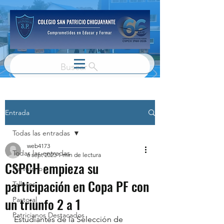
Buscar
Entrada
Todas las entradas
web4173
Todas las entradas
6 sept 2023
1 min de lectura
CSPCH empieza su
Parvulario
participación en Copa PF con
Talleres
un triunfo 2 a 1
Pastoral
Patricianos Destacados
Estudiantes de la Selección de 