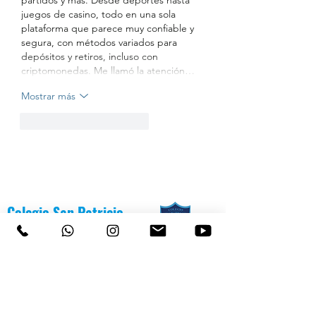
partidos y más. Desde deportes hasta 
juegos de casino, todo en una sola 
plataforma que parece muy confiable y 
segura, con métodos variados para 
depósitos y retiros, incluso con 
criptomonedas. Me llamó la atención…
Mostrar más
Me gusta
Reaccionar
Colegio San Patricio
de
Chiguayante