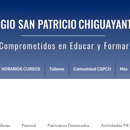
HORARIOS CURSOS
Talleres
Comunidad CSPCH
Más
alleres
Pastoral
Patricianos Destacados
Actividades PIE