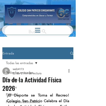
Buscar
Entrada
Todas las entradas
web4173
Todas las entradas
22 abr
2 min de lectura
Día de la Actividad Física
Parvulario
2026
Talleres
Pastoral
¡El Deporte se Toma el Recreo! 
Colegio San Patricio Celebra el Día 
Patricianos Destacados