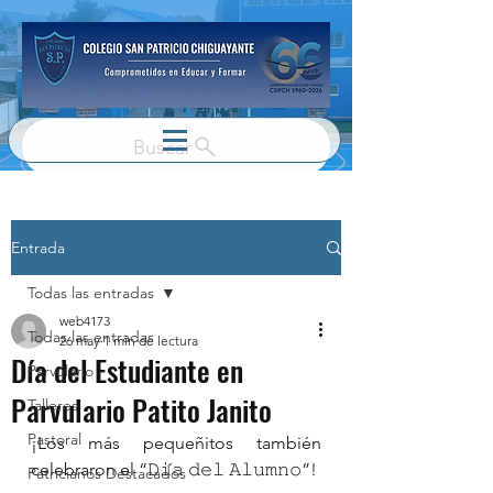
Buscar
Entrada
Todas las entradas
web4173
Todas las entradas
26 may
1 min de lectura
Día del Estudiante en
Parvulario
Parvulario Patito Janito
Talleres
Pastoral
¡Los más pequeñitos también 
celebraron el “𝙳𝚒́𝚊 𝚍𝚎𝚕 𝙰𝚕𝚞𝚖𝚗𝚘”!
Patricianos Destacados