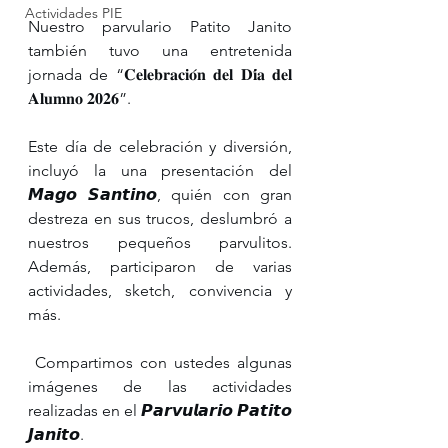
Actividades PIE
Nuestro parvulario Patito Janito 
también tuvo una entretenida 
jornada de “𝐂𝐞𝐥𝐞𝐛𝐫𝐚𝐜𝐢𝐨́𝐧 𝐝𝐞𝐥 𝐃𝐢́𝐚 𝐝𝐞𝐥 
𝐀𝐥𝐮𝐦𝐧𝐨 𝟐𝟎𝟐𝟔”.
Este día de celebración y diversión, 
incluyó la una presentación del 
𝙈𝙖𝙜𝙤 𝙎𝙖𝙣𝙩𝙞𝙣𝙤, quién con gran 
destreza en sus trucos, deslumbró a 
nuestros pequeños parvulitos. 
Además, participaron de varias 
actividades, sketch, convivencia y 
más.
 Compartimos con ustedes algunas 
imágenes de las actividades 
realizadas en el 𝙋𝙖𝙧𝙫𝙪𝙡𝙖𝙧𝙞𝙤 𝙋𝙖𝙩𝙞𝙩𝙤 
𝙅𝙖𝙣𝙞𝙩𝙤.