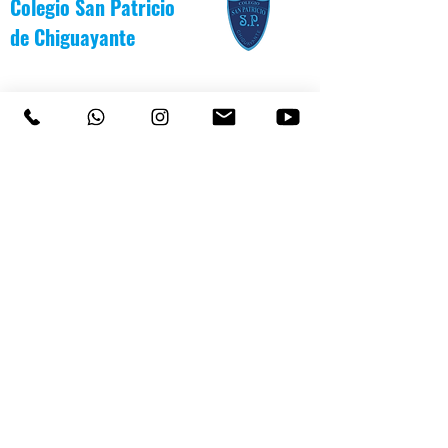
Colegio San Patricio
de
Chiguayante
COLEGIO SAN PATRICIO
+569 92232146
/
+56983139550
CEL
TEL 41 3187991 / 41 3187988
PARVULARIO "PATITO JANITO"
LOS CARRERA #481 CHIGUAYANTE
COLEGIO SAN PATRICIO COCHRANE #567
C
HIGUAYANTE
PARVULARIO "PATITO JANITO"
CEL +56 9 6170 8210
TEL
41 3220493