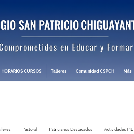
HORARIOS CURSOS
Talleres
Comunidad CSPCH
Más
alleres
Pastoral
Patricianos Destacados
Actividades PIE