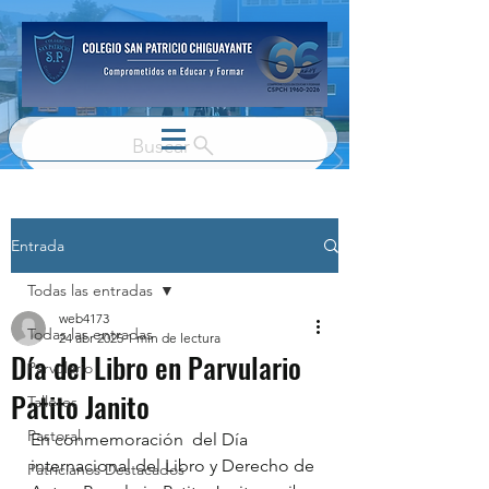
Buscar
Entrada
Todas las entradas
web4173
Todas las entradas
24 abr 2025
1 min de lectura
Día del Libro en Parvulario
Parvulario
Patito Janito
Talleres
Pastoral
En conmemoración  del Día 
internacional del Libro y Derecho de 
Patricianos Destacados