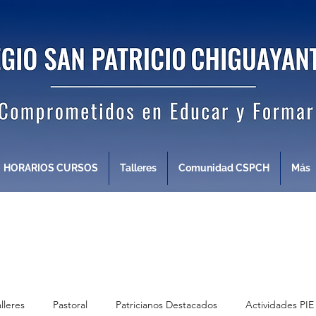
HORARIOS CURSOS
Talleres
Comunidad CSPCH
Más
alleres
Pastoral
Patricianos Destacados
Actividades PIE