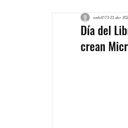
web4173
23 abr 20
Día del Li
crean Mic