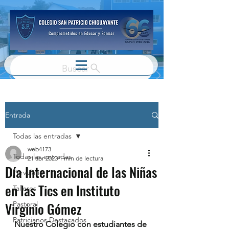
Buscar
Entrada
Todas las entradas
web4173
Todas las entradas
21 abr 2023
1 min de lectura
Día Internacional de las Niñas
Parvulario
en las Tics en Instituto
Talleres
Virginio Gómez
Pastoral
Patricianos Destacados
Nuestro Colegio con estudiantes de 