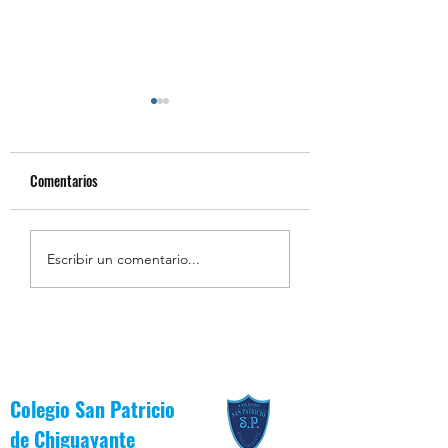
Comentarios
Resumen de la Semana de
Estudiantes Destaca
Escribir un comentario...
la Inclusión 2026
Junio [Reglas de Oro
Colegio San Patricio
de
Chiguayante