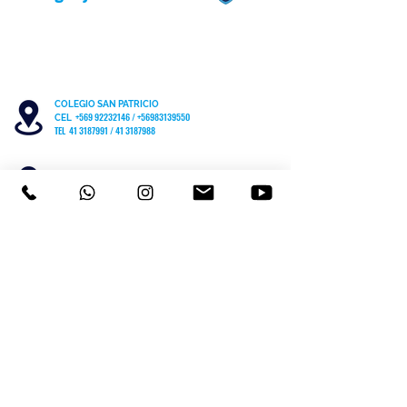
COLEGIO SAN PATRICIO
+569 92232146
/
+56983139550
CEL
TEL 41 3187991 / 41 3187988
PARVULARIO "PATITO JANITO"
LOS CARRERA #481 CHIGUAYANTE
COLEGIO SAN PATRICIO COCHRANE #567
C
HIGUAYANTE
PARVULARIO "PATITO JANITO"
CEL +56 9 6170 8210
TEL
41 3220493
contacto@cspch.cl