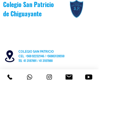
Colegio San Patricio
de
Chiguayante
COLEGIO SAN PATRICIO
+569 92232146
/
+56983139550
CEL
TEL 41 3187991 / 41 3187988
PARVULARIO "PATITO JANITO"
LOS CARRERA #481 CHIGUAYANTE
COLEGIO SAN PATRICIO COCHRANE #567
C
HIGUAYANTE
PARVULARIO "PATITO JANITO"
CEL +56 9 6170 8210
TEL
41 3220493