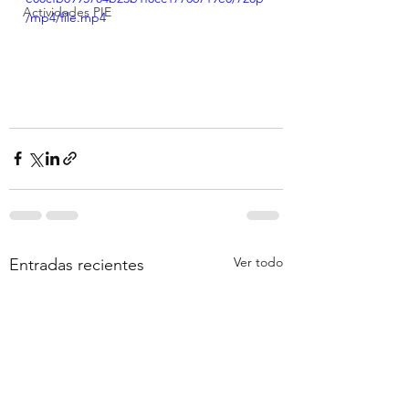
Actividades PIE
/mp4/file.mp4
Ver todo
Entradas recientes