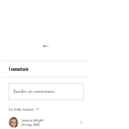
1 comentario
Resumen de la Semana de
Estudiantes Destaca
Escribir un comentario...
la Inclusión 2026
Junio [Reglas de Oro
Lo más nuevo
Jessica Wright
24 may 2025