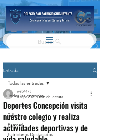
Buscar
Entrada
Todas las entradas
web4173
Todas las entradas
4 sept 2025
1 min de lectura
Deportes Concepción visita
Parvulario
nuestro colegio y realiza
Talleres
actividades deportivas y de
Pastoral
Patricianos Destacados
vida saludable