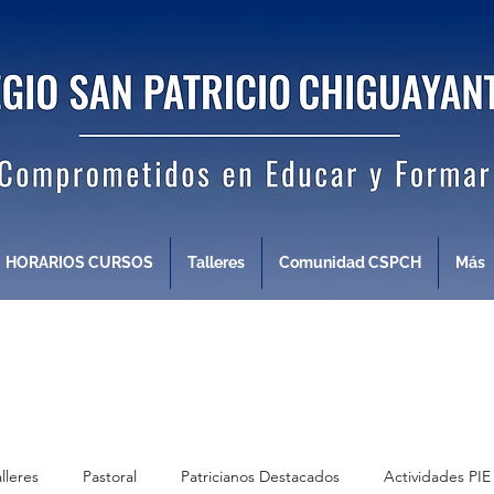
HORARIOS CURSOS
Talleres
Comunidad CSPCH
Más
alleres
Pastoral
Patricianos Destacados
Actividades PIE