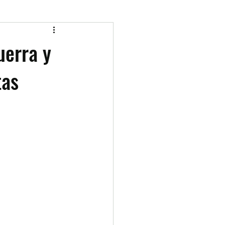
uerra y
tas