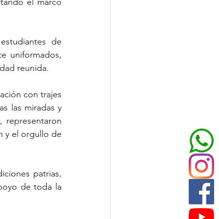
tando el marco 
studiantes de 
e uniformados, 
idad reunida.
ción con trajes 
as las miradas y 
 representaron 
 y el orgullo de 
ciones patrias, 
poyo de toda la 