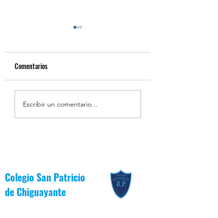
Comentarios
Resumen de la Semana de
Estudiantes Destaca
Escribir un comentario...
la Inclusión 2026
Junio [Reglas de Oro
Colegio San Patricio
de
Chiguayante