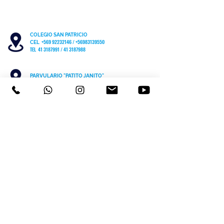
COLEGIO SAN PATRICIO
+569 92232146
/
+56983139550
CEL
TEL 41 3187991 / 41 3187988
PARVULARIO "PATITO JANITO"
LOS CARRERA #481 CHIGUAYANTE
COLEGIO SAN PATRICIO COCHRANE #567
C
HIGUAYANTE
PARVULARIO "PATITO JANITO"
CEL +56 9 6170 8210
TEL
41 3220493
contacto@cspch.cl