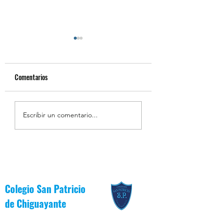
Comentarios
Estudiantes Destacados
Estudiantes Destaca
Escribir un comentario...
Julio [Reglas de Oro]
Julio [Valor del Mes]
Colegio San Patricio
de
Chiguayante