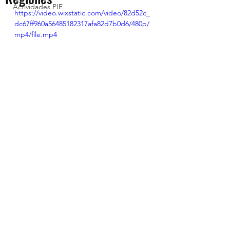
Actividades PIE
https://video.wixstatic.com/video/82d52c_
dc67ff960a56485182317afa82d7b0d6/480p/
mp4/file.mp4