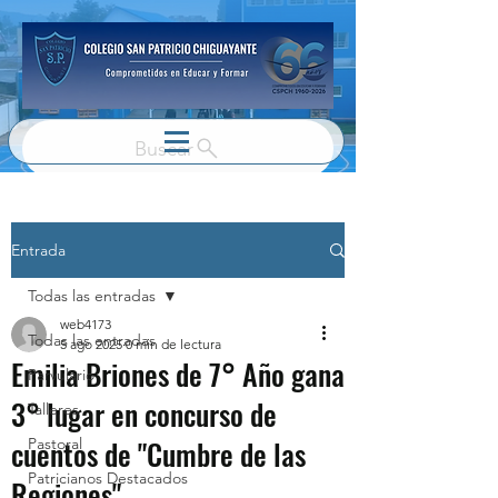
Buscar
Entrada
Todas las entradas
web4173
Todas las entradas
5 ago 2025
0 min de lectura
Emilia Briones de 7° Año gana
Parvulario
3° lugar en concurso de
Talleres
cuentos de "Cumbre de las
Pastoral
Patricianos Destacados
Regiones"