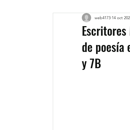
web4173
14 oct 20
Escritores
de poesía 
y 7B