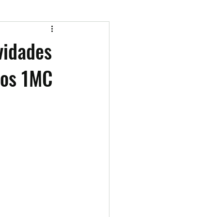
vidades
sos 1MC