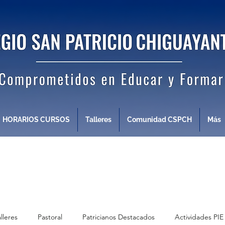
HORARIOS CURSOS
Talleres
Comunidad CSPCH
Más
alleres
Pastoral
Patricianos Destacados
Actividades PIE