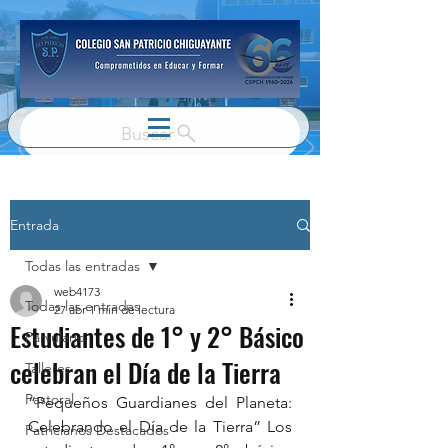
Buscar
Entrada
Todas las entradas
web4173
Todas las entradas
27 abr
1 min de lectura
Estudiantes de 1° y 2° Básico
Parvulario
celebran el Día de la Tierra
Talleres
Pastoral
“Pequeños Guardianes del Planeta: 
Celebrando el Día de la Tierra” Los 
Patricianos Destacados