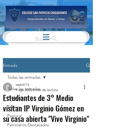
Buscar
Entrada
Todas las entradas
web4173
Todas las entradas
7 ago 2025
0 min de lectura
Estudiantes de 3° Medio
Parvulario
visitan IP Virginio Gómez en
Talleres
su casa abierta "Vive Virginio"
Pastoral
Patricianos Destacados