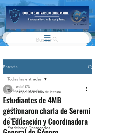
Buscar
Entrada
Todas las entradas
web4173
Todas las entradas
20 ago 2024
1 min de lectura
Estudiantes de 4MB
Parvulario
gestionaron charla de Seremi
Talleres
de Educación y Coordinadora
Pastoral
Patricianos Destacados
General de Género