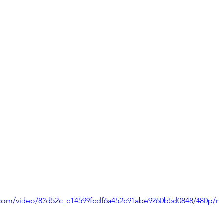
ic.com/video/82d52c_c14599fcdf6a452c91abe9260b5d0848/480p/