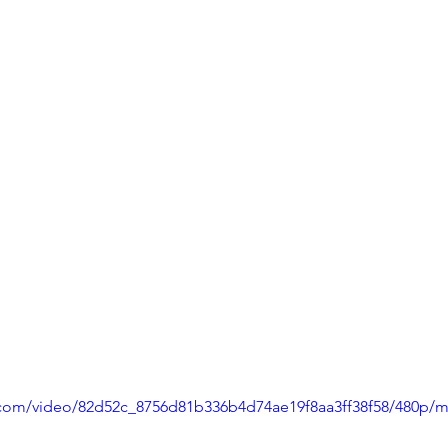
ic.com/video/82d52c_8756d81b336b4d74ae19f8aa3ff38f58/480p/m