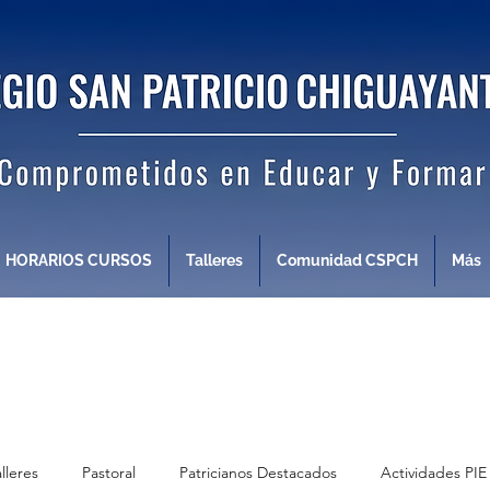
HORARIOS CURSOS
Talleres
Comunidad CSPCH
Más
alleres
Pastoral
Patricianos Destacados
Actividades PIE