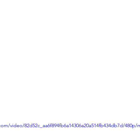
ic.com/video/82d52c_aa6f894fb6a14306a20a514fb434db7d/480p/