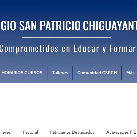
HORARIOS CURSOS
Talleres
Comunidad CSPCH
Más
alleres
Pastoral
Patricianos Destacados
Actividades PIE