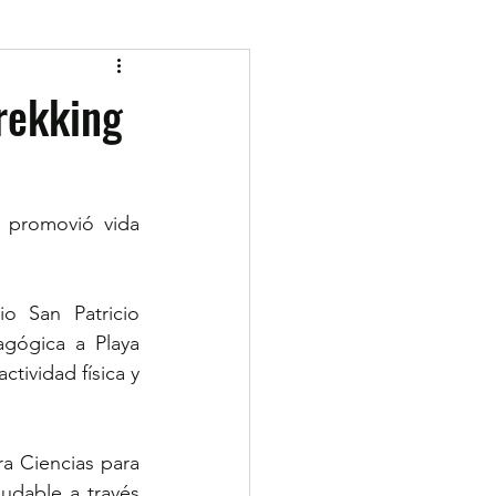
trekking
 promovió vida 
 San Patricio 
gógica a Playa 
ividad física y 
ra Ciencias para 
udable a través 