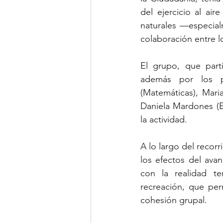
del ejercicio al air
naturales —especial
colaboración entre l
El grupo, que part
además por los pr
(Matemáticas), Mari
Daniela Mardones (Ed
la actividad.
A lo largo del recorr
los efectos del avan
con la realidad te
recreación, que perm
cohesión grupal.