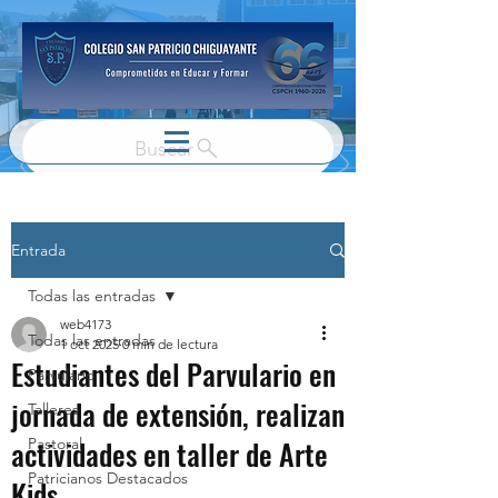
Buscar
Entrada
Todas las entradas
web4173
Todas las entradas
1 oct 2025
0 min de lectura
Estudiantes del Parvulario en
Parvulario
jornada de extensión, realizan
Talleres
actividades en taller de Arte
Pastoral
Patricianos Destacados
Kids