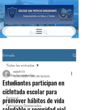
Buscar
Entrada
Todas las entradas
web4173
Todas las entradas
16 oct 2025
1 min de lectura
Estudiantes participan en
Parvulario
cicletada escolar para
Talleres
promover hábitos de vida
Pastoral
Patricianos Destacados
saludable y seguridad vial