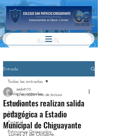
Buscar
Entrada
Todas las entradas
web4173
Todas las entradas
22 oct 2024
1 min de lectura
Estudiantes realizan salida
Parvulario
pedagógica a Estadio
Talleres
Municipal de Chiguayante
Pastoral
Patricianos Destacados
Lunes 21 de Octubre.