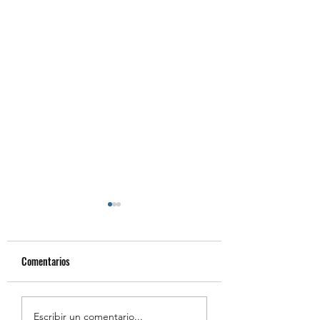
Comentarios
Resumen de la Semana de
Estudiantes Destaca
Escribir un comentario...