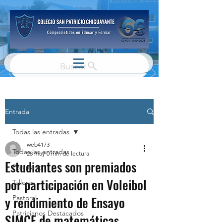
Buscar
Entrada
Todas las entradas
web4173
Todas las entradas
28 may
0 min de lectura
Estudiantes son premiados
Parvulario
por participación en Voleibol
Talleres
y rendimiento de Ensayo
Pastoral
Patricianos Destacados
SIMCE de matemáticas